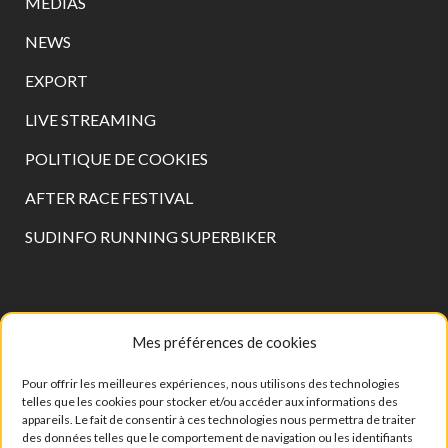
MÉDIAS
NEWS
EXPORT
LIVE STREAMING
POLITIQUE DE COOKIES
AFTER RACE FESTIVAL
SUDINFO RUNNING SUPERBIKER
CONTACT
Mes préférences de cookies
Pour offrir les meilleures expériences, nous utilisons des technologies
RUMESM ASBL – Circuit Jules Tacheny
telles que les cookies pour stocker et/ou accéder aux informations des
appareils. Le fait de consentir à ces technologies nous permettra de traiter
6, rue Saint Donat
des données telles que le comportement de navigation ou les identifiants