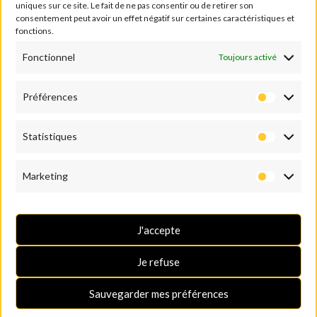
B-5640 Mettet
uniques sur ce site. Le fait de ne pas consentir ou de retirer son
consentement peut avoir un effet négatif sur certaines caractéristiques et
Tel :
+32 71-71 00 80
fonctions.
TVA: BE0409 501 435
Fonctionnel
Email :
info@mettet-xp.be
Toujours activé
SUIVEZ-NOUS
Préférences
Statistiques
Marketing
J'accepte
Je refuse
Politique de confidentialité
–
Conditions générales d’utilisation
–
Politique de
Sauvegarder mes préférences
Cookies