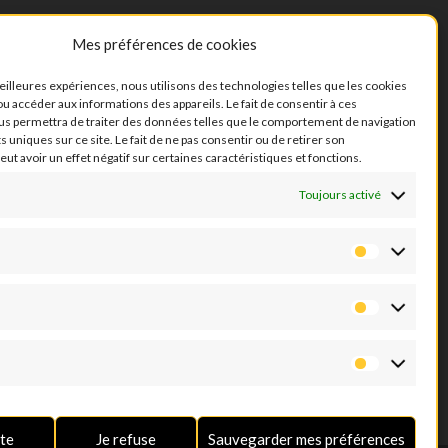
Mes préférences de cookies
meilleures expériences, nous utilisons des technologies telles que les cookies
ou accéder aux informations des appareils. Le fait de consentir à ces
us permettra de traiter des données telles que le comportement de navigation
ts uniques sur ce site. Le fait de ne pas consentir ou de retirer son
t avoir un effet négatif sur certaines caractéristiques et fonctions.
Toujours activé
pte
Je refuse
Sauvegarder mes préférences