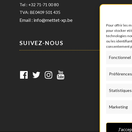
Tel :
+32 71-71 00 80
TVA: BE0409 501 435
Email :
info@mettet-xp.be
Pour offrir les 
pour stocker et/
technologies no
ou les identifian
SUIVEZ-NOUS
consentement peu
Fonctionnel
Préférences
Statistiques
Marketing
J'acce